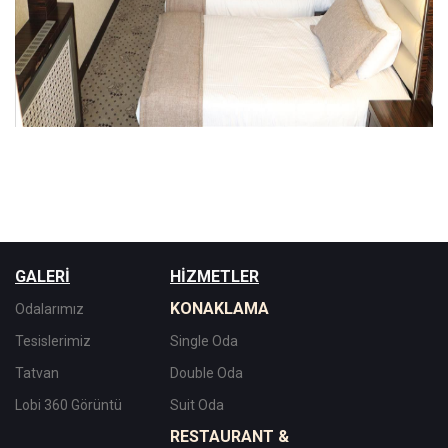
GALERİ
HİZMETLER
KONAKLAMA
Odalarımız
Tesislerimiz
Single Oda
Tatvan
Double Oda
Lobi 360 Görüntü
Suit Oda
RESTAURANT &